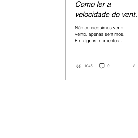
Como ler a
velocidade do vent
com uma biruta?
Não conseguimos ver o
vento, apenas sentimos.
Em alguns momentos
eles estão mais fortes em
outros mais suaves. Mas
como é que a...
1045
0
2
Contato
Dilceu Jaegger Júnior
(61) 98292-4133
Paulo Rocha
(61) 98218-0505