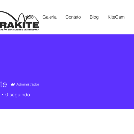
Inicio
Galeria
Contato
Blog
KiteCam
te
Administrador
0
seguindo