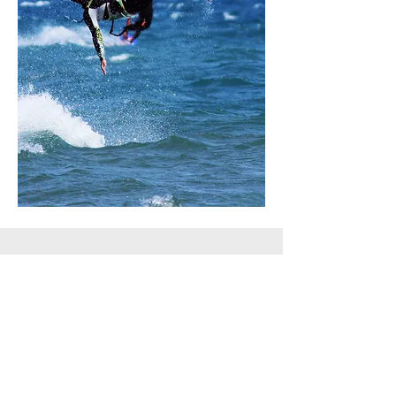
Contato
Dilceu Jaegger Júnior
(61) 98292-4133
Paulo Rocha
(61) 98218-0505
E-mail