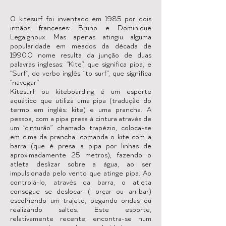
O kitesurf foi inventado em 1985 por dois
irmãos franceses: Bruno e Dominique
Legaignoux. Mas apenas atingiu alguma
popularidade em meados da década de
1990.O nome resulta da junção de duas
palavras inglesas: “Kite”, que significa pipa, e
“Surf”, do verbo inglês “to surf”, que significa
“navegar”
Kitesurf ou kiteboarding é um esporte
aquático que utiliza uma pipa (tradução do
termo em inglês: kite) e uma prancha. A
pessoa, com a pipa presa à cintura através de
um “cinturão” chamado trapézio, coloca-se
em cima da prancha, comanda o kite com a
barra (que é presa a pipa por linhas de
aproximadamente 25 metros), fazendo o
atleta deslizar sobre a água, ao ser
impulsionada pelo vento que atinge pipa. Ao
controlá-lo, através da barra, o atleta
consegue se deslocar ( orçar ou arribar)
escolhendo um trajeto, pegando ondas ou
realizando saltos. Este esporte,
relativamente recente, encontra-se num