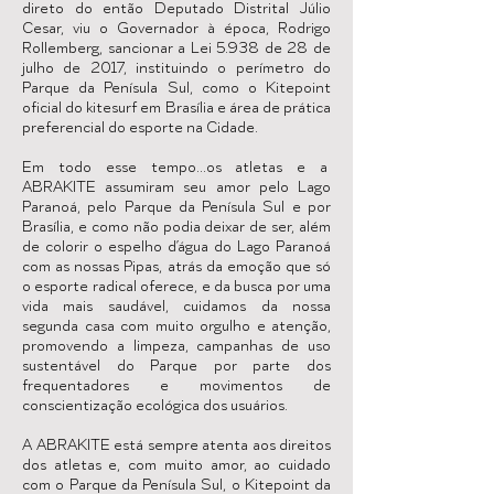
direto do então Deputado Distrital Júlio
Cesar, viu o Governador à época, Rodrigo
Rollemberg, sancionar a Lei 5.938 de 28 de
julho de 2017, instituindo o perímetro do
Parque da Penísula Sul, como o Kitepoint
oficial do kitesurf em Brasília e área de prática
preferencial do esporte na Cidade.
Em todo esse tempo…os atletas e a
ABRAKITE assumiram seu amor pelo Lago
Paranoá, pelo Parque da Penísula Sul e por
Brasília, e como não podia deixar de ser, além
de colorir o espelho d’água do Lago Paranoá
com as nossas Pipas, atrás da emoção que só
o esporte radical oferece, e da busca por uma
vida mais saudável, cuidamos da nossa
segunda casa com muito orgulho e atenção,
promovendo a limpeza, campanhas de uso
sustentável do Parque por parte dos
frequentadores e movimentos de
conscientização ecológica dos usuários.
A ABRAKITE está sempre atenta aos direitos
dos atletas e, com muito amor, ao cuidado
com o Parque da Penísula Sul, o Kitepoint da